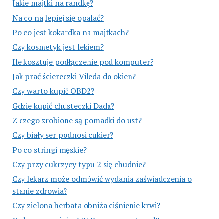
Jakie majtki na randkę?
Na co najlepiej się opalać?
Po co jest kokardka na majtkach?
Czy kosmetyk jest lekiem?
Ile kosztuje podłączenie pod komputer?
Jak prać ściereczki Vileda do okien?
Czy warto kupić OBD2?
Gdzie kupić chusteczki Dada?
Z czego zrobione są pomadki do ust?
Czy biały ser podnosi cukier?
Po co stringi męskie?
Czy przy cukrzycy typu 2 się chudnie?
Czy lekarz może odmówić wydania zaświadczenia o
stanie zdrowia?
Czy zielona herbata obniża ciśnienie krwi?