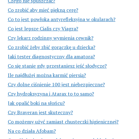
Czego nie spuszczać?
Co zrobić aby mieć piękną cerę?
Co to jest powłoka antyrefleksyjna w okularach?
Co jest lepsze Cialis czy Viagra?
Czy lekarz rodzinny wymienia cewnik?
Co zrobić żeby zbić gorączkę u dziecka?
Jaki tester diagnostyczny dla amatora?
Co się stanie gdy przestaniesz jeść słodycze?
Ile najdłużej można karmić piersią?
Czy dolne ciśnienie 100 jest niebezpieczne?
Czy hydroksyzyna i Atarax to to samo?
Jak opalić boki na słońcu?
Czy Braveran jest skuteczny?
Co możemy użyć zamiast chusteczki higienicznej?
Na co działa Afobam?