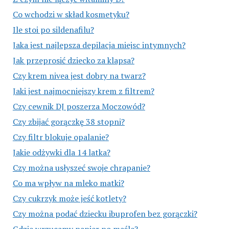
Co wchodzi w skład kosmetyku?
Ile stoi po sildenafilu?
Jaka jest najlepsza depilacja miejsc intymnych?
Jak przeprosić dziecko za klapsa?
Czy krem nivea jest dobry na twarz?
Jaki jest najmocniejszy krem z filtrem?
Czy cewnik DJ poszerza Moczowód?
Czy zbijać gorączkę 38 stopni?
Czy filtr blokuje opalanie?
Jakie odżywki dla 14 latka?
Czy można usłyszeć swoje chrapanie?
Co ma wpływ na mleko matki?
Czy cukrzyk może jeść kotlety?
Czy można podać dziecku ibuprofen bez gorączki?