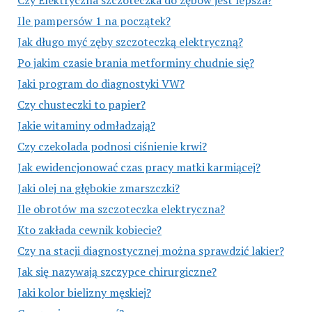
Czy Elektryczna szczoteczka do zębów jest lepsza?
Ile pampersów 1 na początek?
Jak długo myć zęby szczoteczką elektryczną?
Po jakim czasie brania metforminy chudnie się?
Jaki program do diagnostyki VW?
Czy chusteczki to papier?
Jakie witaminy odmładzają?
Czy czekolada podnosi ciśnienie krwi?
Jak ewidencjonować czas pracy matki karmiącej?
Jaki olej na głębokie zmarszczki?
Ile obrotów ma szczoteczka elektryczna?
Kto zakłada cewnik kobiecie?
Czy na stacji diagnostycznej można sprawdzić lakier?
Jak się nazywają szczypce chirurgiczne?
Jaki kolor bielizny męskiej?