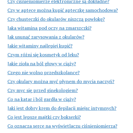
Czy ciśnieniomierze elektroniczne są dokładne?
Czy w aptece można kupić apteczkę samochodowa?
Czy chusteczki do okularów niszczą powłokę?
Jaka witamina pod oczy na zmarszczki?
Jak usunąć zarysowania z okularów?
Jakie witaminy najlepiej kupić?
Czym różni się kosmetyk od leku?
Jakie zioła na ból głowy w ciąży?
Czego nie wolno przedszkolance?
Czy okulary można myć płynem do mycia naczyń?
Czy myc się przed ginekologiem?
Co na katar i ból gardła w ciąży?
Jaki jest dobry krem do depilacji miejsc intymnych?
Co jest lepsze majtki czy bokserki?
Co oznacza serce na wyświetlaczu ciśnieniomierza?