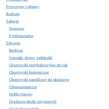
Przyczyny i objawy
Rodzaje
Zabiegi
Domowe
Profesjonalne
Zdrowie
Bielizna
Cewniki, dreny, zgłębniki
Chusteczki antybakteryjne do rąk
Chusteczki higieniczne
Chusteczki nawilżane do okularów
Ciśnieniomierze
Defibrylatory
Depilacja okolic intymnych
Dermokosmetyki