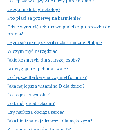
Co lepsze w ciąży APAP czy paracetamol?
Czego nie lubi ginekolog?
Kto płaci za przerwę na karmienie?
Gdzie wyrzucić tekturowe pudełko po proszku do
prania?
Czym się różnią szczoteczki soniczne Philips?
W czym myć narzędzia?
Jakie kosmetyki dla starszej osoby?
Jak wygląda zapchana twarz?
Co lepsze Berberyna czy metformina?
Jaka najlepsza witamina D dla dzieci?
Co to jest Asystolia?
Co brać przed seksem?
Czy narkoza obciąża serce?
Jaka bielizna najzdrowsza dla mężczyzn?
Z czym nie łączyć witaminy D?