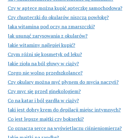
Czy w aptece można kupić apteczkę samochodowa?
Czy chusteczki do okularów niszczą powłokę?
Jaka witamina pod oczy na zmarszczki?
Jak usunąć zarysowania z okularów?
Jakie witaminy najlepiej kupić?
Czym różni się kosmetyk od leku?
Jakie zioła na ból głowy w ciąży?
Czego nie wolno przedszkolance?
Czy okulary można myć płynem do mycia naczyń?
Czy myc się przed ginekologiem?
Co na katar i ból gardła w ciąży?
Jaki jest dobry krem do depilacji miejsc intymnych?
Co jest lepsze majtki czy bokserki?
Co oznacza serce na wyświetlaczu ciśnieniomierza?
Jakie majtki na randkę?