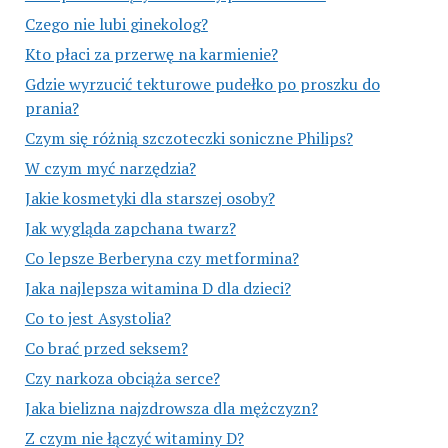
Czego nie lubi ginekolog?
Kto płaci za przerwę na karmienie?
Gdzie wyrzucić tekturowe pudełko po proszku do
prania?
Czym się różnią szczoteczki soniczne Philips?
W czym myć narzędzia?
Jakie kosmetyki dla starszej osoby?
Jak wygląda zapchana twarz?
Co lepsze Berberyna czy metformina?
Jaka najlepsza witamina D dla dzieci?
Co to jest Asystolia?
Co brać przed seksem?
Czy narkoza obciąża serce?
Jaka bielizna najzdrowsza dla mężczyzn?
Z czym nie łączyć witaminy D?