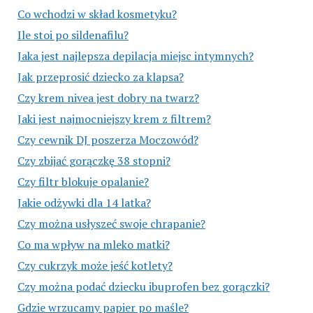
Co wchodzi w skład kosmetyku?
Ile stoi po sildenafilu?
Jaka jest najlepsza depilacja miejsc intymnych?
Jak przeprosić dziecko za klapsa?
Czy krem nivea jest dobry na twarz?
Jaki jest najmocniejszy krem z filtrem?
Czy cewnik DJ poszerza Moczowód?
Czy zbijać gorączkę 38 stopni?
Czy filtr blokuje opalanie?
Jakie odżywki dla 14 latka?
Czy można usłyszeć swoje chrapanie?
Co ma wpływ na mleko matki?
Czy cukrzyk może jeść kotlety?
Czy można podać dziecku ibuprofen bez gorączki?
Gdzie wrzucamy papier po maśle?