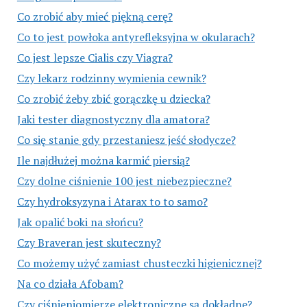
Co zrobić aby mieć piękną cerę?
Co to jest powłoka antyrefleksyjna w okularach?
Co jest lepsze Cialis czy Viagra?
Czy lekarz rodzinny wymienia cewnik?
Co zrobić żeby zbić gorączkę u dziecka?
Jaki tester diagnostyczny dla amatora?
Co się stanie gdy przestaniesz jeść słodycze?
Ile najdłużej można karmić piersią?
Czy dolne ciśnienie 100 jest niebezpieczne?
Czy hydroksyzyna i Atarax to to samo?
Jak opalić boki na słońcu?
Czy Braveran jest skuteczny?
Co możemy użyć zamiast chusteczki higienicznej?
Na co działa Afobam?
Czy ciśnieniomierze elektroniczne są dokładne?