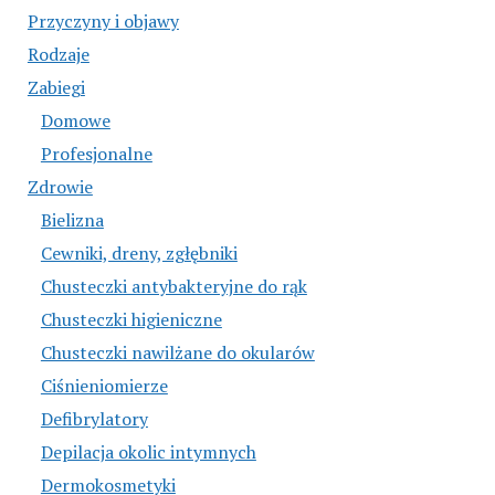
Przyczyny i objawy
Rodzaje
Zabiegi
Domowe
Profesjonalne
Zdrowie
Bielizna
Cewniki, dreny, zgłębniki
Chusteczki antybakteryjne do rąk
Chusteczki higieniczne
Chusteczki nawilżane do okularów
Ciśnieniomierze
Defibrylatory
Depilacja okolic intymnych
Dermokosmetyki