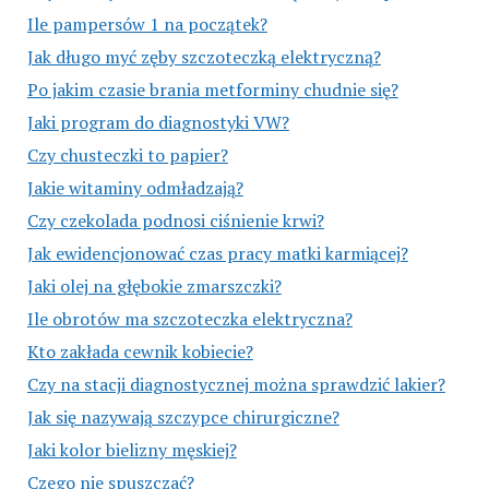
Ile pampersów 1 na początek?
Jak długo myć zęby szczoteczką elektryczną?
Po jakim czasie brania metforminy chudnie się?
Jaki program do diagnostyki VW?
Czy chusteczki to papier?
Jakie witaminy odmładzają?
Czy czekolada podnosi ciśnienie krwi?
Jak ewidencjonować czas pracy matki karmiącej?
Jaki olej na głębokie zmarszczki?
Ile obrotów ma szczoteczka elektryczna?
Kto zakłada cewnik kobiecie?
Czy na stacji diagnostycznej można sprawdzić lakier?
Jak się nazywają szczypce chirurgiczne?
Jaki kolor bielizny męskiej?
Czego nie spuszczać?