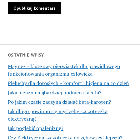
OSTATNIE WPISY
Magnez – kluczowy pierwiastek dla prawidłowego
funkcjonowania organizmu człowieka
Pieluchy dla dorosłych – komfort i higiena na co dzień
Jaka bielizna najbardziej podnieca faceta?
Po jakim czasie zaczyna działać beta-karoten?
Jak długo powinno się myć zęby szczoteczką
elektryczną?
Jak pogłębić opaleniznę?
Czy Elektryczna szczoteczka do zębów jest lepsza?