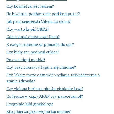
Czy kosmetyk jest lekiem?
Ile kosztuje podłączenie pod komputer?
Jak prać ściereczki Vileda do okien?
Czy warto kupić OBD2?
Gdzie kupić chusteczki Dada?
Z czego zrobione są pomadki do ust?
Czy biały ser podnosi cukier?
Po co stringi męskie?
Czy przy cukrzycy typu 2 się chudnie?
Czy lekarz może odmówić wydania zaświadczenia o
stanie zdrowia?
Czy zielona herbata obniża ciśnienie krwi?
Co lepsze w ciąży APAP czy paracetamol?
Czego nie lubi ginekolog?
Kto płaci za przerwę na karmienie?