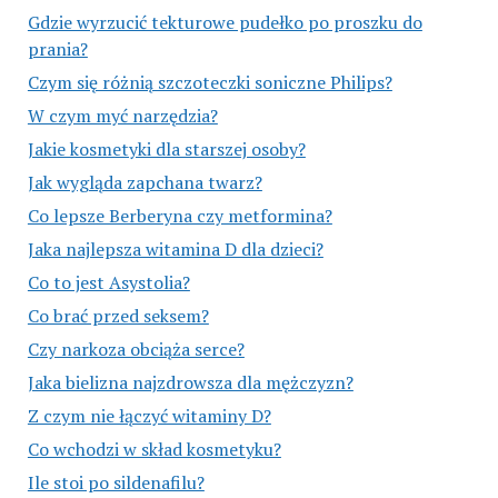
Gdzie wyrzucić tekturowe pudełko po proszku do
prania?
Czym się różnią szczoteczki soniczne Philips?
W czym myć narzędzia?
Jakie kosmetyki dla starszej osoby?
Jak wygląda zapchana twarz?
Co lepsze Berberyna czy metformina?
Jaka najlepsza witamina D dla dzieci?
Co to jest Asystolia?
Co brać przed seksem?
Czy narkoza obciąża serce?
Jaka bielizna najzdrowsza dla mężczyzn?
Z czym nie łączyć witaminy D?
Co wchodzi w skład kosmetyku?
Ile stoi po sildenafilu?