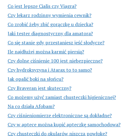
Co jest lepsze Cialis czy Viagra?
Czy lekarz rodzinny wymienia cewnik?
Co zrobić żeby zbić gorączkę u dziecka?
Jaki tester diagnostyczny dla amatora?
Co się stanie gdy przestaniesz jeść słodycze?
Ile najdłużej można karmić piersią?
Czy dolne ciśnienie 100 jest niebezpieczne?
Czy hydroksyzyna i Atarax to to samo?
Jak opalić boki na słońcu?
Czy Braveran jest skuteczny?
Co możemy użyć zamiast chusteczki higienicznej?
Na co działa Afobam?
Czy ciśnieniomierze elektroniczne są dokładne?
Czy w aptece można kupić apteczkę samochodowa?
Czy chusteczki do okularów niszczą powłokę?