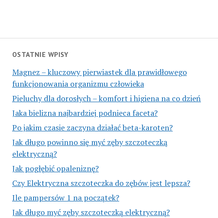
OSTATNIE WPISY
Magnez – kluczowy pierwiastek dla prawidłowego
funkcjonowania organizmu człowieka
Pieluchy dla dorosłych – komfort i higiena na co dzień
Jaka bielizna najbardziej podnieca faceta?
Po jakim czasie zaczyna działać beta-karoten?
Jak długo powinno się myć zęby szczoteczką
elektryczną?
Jak pogłębić opaleniznę?
Czy Elektryczna szczoteczka do zębów jest lepsza?
Ile pampersów 1 na początek?
Jak długo myć zęby szczoteczką elektryczną?