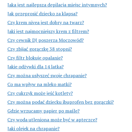
Jaka jest najlepsza depilacja miejsc intymnych?
Jak przeprosić dziecko za klapsa?
Czy krem nivea jest dobry na twarz?
Jaki jest najmocniejszy krem z filtrem?
Czy cewnik DJ poszerza Moczowód?
Czy zbijać gorączkę 38 stopni?
Czy filtr blokuje opalanie?
Jakie odżywki dla 14 latka?
Czy można usłyszeć swoje chrapanie?
Co ma wpływ na mleko matki?
Czy cukrzyk może jeść kotlety?
Czy można podać dziecku ibuprofen bez gorączki?
Gdzie wrzucamy papier po maśle?
Czy woda utleniona może być w apteczce?
Jaki olejek na chrapanie?