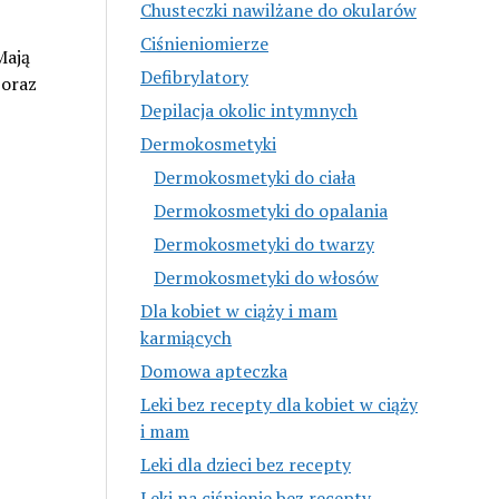
Chusteczki nawilżane do okularów
Ciśnieniomierze
Mają
Defibrylatory
 oraz
Depilacja okolic intymnych
Dermokosmetyki
Dermokosmetyki do ciała
Dermokosmetyki do opalania
Dermokosmetyki do twarzy
Dermokosmetyki do włosów
Dla kobiet w ciąży i mam
karmiących
Domowa apteczka
Leki bez recepty dla kobiet w ciąży
i mam
Leki dla dzieci bez recepty
Leki na ciśnienie bez recepty