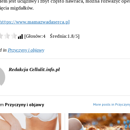
lem jest uciążliwy i zbyt często nawraca, można rozważyć ope
ięcia migdałków.
https://www.mamazwadaserca.pl
[Głosów:4 Średnia:1.8/5]
d in
Przyczyny i objawy
Redakcja Cellulit.info.pl
om
Przyczyny i objawy
More posts in Przyczyny