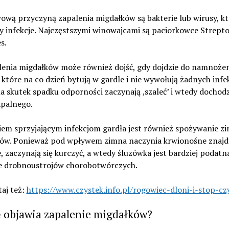
ową przyczyną zapalenia migdałków są bakterie lub wirusy, kt
y infekcje. Najczęstszymi winowajcami są paciorkowce Strept
s.
lenia migdałków może również dojść, gdy dojdzie do namnoże
, które na co dzień bytują w gardle i nie wywołują żadnych infek
a skutek spadku odporności zaczynają ‚szaleć’ i wtedy dochodz
apalnego.
iem sprzyjającym infekcjom gardła jest również spożywanie z
ów. Ponieważ pod wpływem zimna naczynia krwionośne znajdu
, zaczynają się kurczyć, a wtedy śluzówka jest bardziej podatn
e drobnoustrojów chorobotwórczych.
aj też:
https://www.czystek.info.pl/rogowiec-dloni-i-stop-cz
ę objawia zapalenie migdałków?