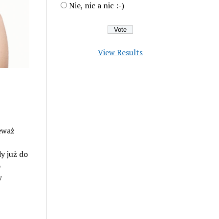
Nie, nic a nic :-)
View Results
eważ
y już do
o
w