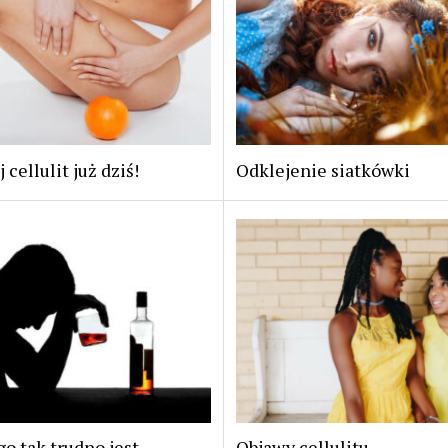
 cellulit już dziś!
Odklejenie siatkówki
o tak trudno jest
Objawy cellulitu