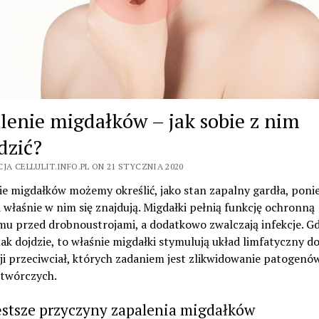
lenie migdałków – jak sobie z nim
dzić?
JA CELLULIT.INFO.PL ON 21 STYCZNIA 2020
ie migdałków możemy określić, jako stan zapalny gardła, poni
 właśnie w nim się znajdują. Migdałki pełnią funkcję ochronną
u przed drobnoustrojami, a dodatkowo zwalczają infekcje. Gd
nak dojdzie, to właśnie migdałki stymulują układ limfatyczny d
i przeciwciał, których zadaniem jest zlikwidowanie patogenó
twórczych.
ęstsze przyczyny zapalenia migdałków