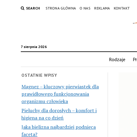
SEARCH
STRONA GŁÓWNA
O NAS
REKLAMA
KONTAKT
7 sierpnia 2026
Rodzaje
Pr
OSTATNIE WPISY
Magnez – kluczowy pierwiastek dla
prawidłowego funkcjonowania
organizmu człowieka
Pieluchy dla dorosłych – komfort i
higiena na co dzień
Jaka bielizna najbardziej podnieca
faceta?