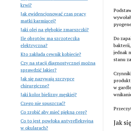
krwi?
Podstaw
Jak ewidencjonować czas pracy
wywołał
matki karmiącej?
pyogene
Jaki olej na głębokie zmarszczki?
Ile obrotów ma szczoteczka
Do zapa
elektryczna?
bakterii
jednak n
Kto zakłada cewnik kobiecie?
stanu z
Czy na stacji diagnostycznej można
sprawdzić lakier?
Czynnik
Jak się nazywają szczypce
produkt
chirurgiczne?
w gardle
Jaki kolor bielizny męskiej?
wnikani
Czego nie spuszczać?
Przeczyt
Co zrobić aby mieć piękną cerę?
Co to jest powłoka antyrefleksyjna
Jak si
w okularach?