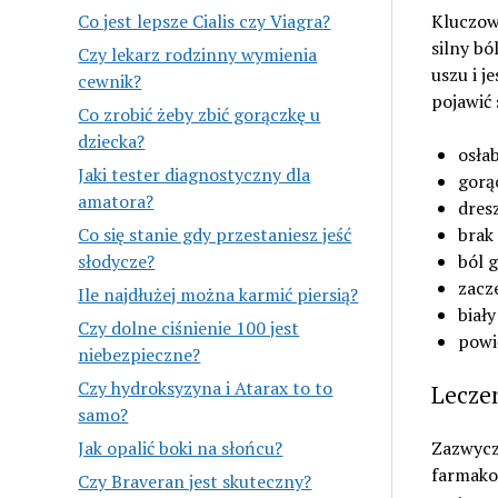
Co jest lepsze Cialis czy Viagra?
Kluczow
silny bó
Czy lekarz rodzinny wymienia
uszu i j
cewnik?
pojawić 
Co zrobić żeby zbić gorączkę u
dziecka?
osła
Jaki tester diagnostyczny dla
gorą
amatora?
dres
Co się stanie gdy przestaniesz jeść
brak
słodycze?
ból 
zacz
Ile najdłużej można karmić piersią?
biał
Czy dolne ciśnienie 100 jest
powi
niebezpieczne?
Czy hydroksyzyna i Atarax to to
Lecze
samo?
Jak opalić boki na słońcu?
Zazwycz
farmako
Czy Braveran jest skuteczny?