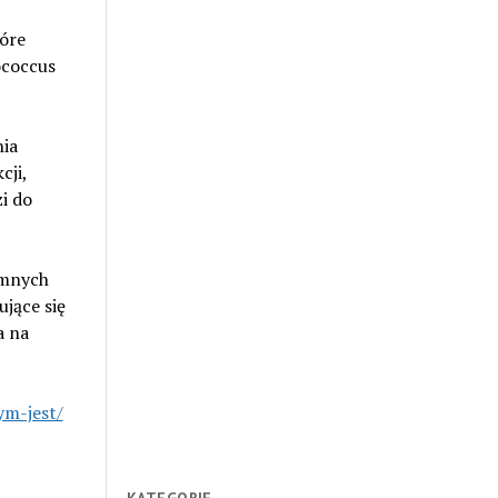
óre
ococcus
nia
cji,
i do
imnych
jące się
a na
ym-jest/