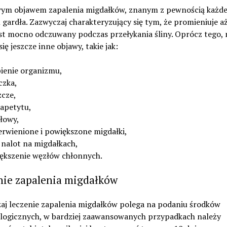
ym objawem zapalenia migdałków, znanym z pewnością każde
l gardła. Zazwyczaj charakteryzujący się tym, że promieniuje a
est mocno odczuwany podczas przełykania śliny. Oprócz tego,
się jeszcze inne objawy, takie jak:
bienie organizmu,
czka,
zcze,
 apetytu,
głowy,
erwienione i powiększone migdałki,
y nalot na migdałkach,
ększenie węzłów chłonnych.
nie zapalenia migdałków
aj leczenie zapalenia migdałków polega na podaniu środków
logicznych, w bardziej zaawansowanych przypadkach należy