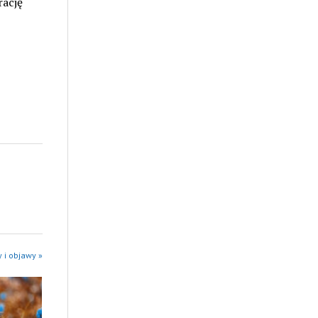
rację
 i objawy »