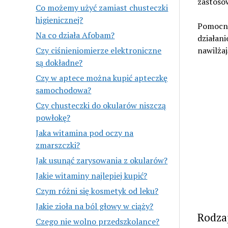
zastosow
Co możemy użyć zamiast chusteczki
higienicznej?
Pomocne
Na co działa Afobam?
działani
Czy ciśnieniomierze elektroniczne
nawilżaj
są dokładne?
Czy w aptece można kupić apteczkę
samochodowa?
Czy chusteczki do okularów niszczą
powłokę?
Jaka witamina pod oczy na
zmarszczki?
Jak usunąć zarysowania z okularów?
Jakie witaminy najlepiej kupić?
Czym różni się kosmetyk od leku?
Jakie zioła na ból głowy w ciąży?
Rodza
Czego nie wolno przedszkolance?