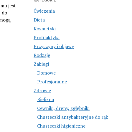
KATEGORIE
mu jest
Ćwiczenia
ż do
Dieta
 mogą
Kosmetyki
Profilaktyka
Przyczyny i objawy
Rodzaje
Zabiegi
Domowe
Profesjonalne
Zdrowie
Bielizna
Cewniki, dreny, zgłębniki
Chusteczki antybakteryjne do rąk
Chusteczki higieniczne