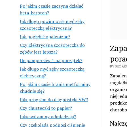
Po jakim czasie zaczyna działać
beta-karoten?
Jak długo powinno się myć zęby
szczoteczką elektryczną?
Jak pogłębić opaleniznę?
Czy Elektryczna szczoteczka do
Zapa
zębów jest lepsza?
pora
Ile pampersów 1 na początek?
BY REDAKC
Jak długo myć zęby szczoteczką
elektryczną?
Zapalen
migdałki
Po jakim czasie brania metforminy
organizm
chudnie się?
niej jed
Jaki program do diagnostyki VW?
produkcj
Czy chusteczki to papier?
chorobo
Jakie witaminy odmładzają?
Najcz
Czy czekolada podnosi ciśnienie