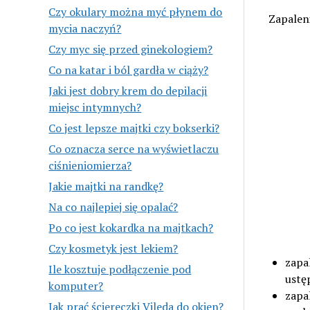
Czy okulary można myć płynem do
Zapalen
mycia naczyń?
Czy myc się przed ginekologiem?
Co na katar i ból gardła w ciąży?
Jaki jest dobry krem do depilacji
miejsc intymnych?
Co jest lepsze majtki czy bokserki?
Co oznacza serce na wyświetlaczu
ciśnieniomierza?
Jakie majtki na randkę?
Na co najlepiej się opalać?
Po co jest kokardka na majtkach?
Czy kosmetyk jest lekiem?
zapa
Ile kosztuje podłączenie pod
ustęp
komputer?
zapa
Jak prać ściereczki Vileda do okien?