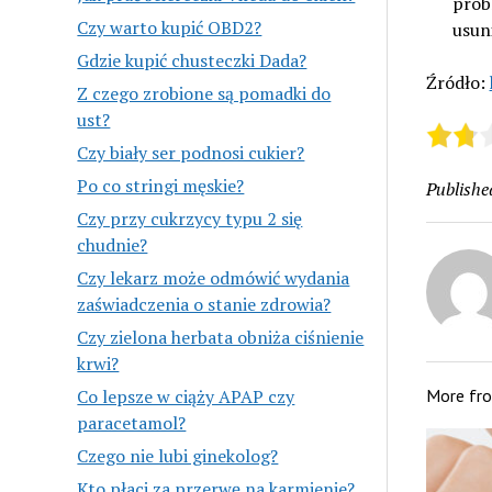
prob
Czy warto kupić OBD2?
usun
Gdzie kupić chusteczki Dada?
Źródło:
Z czego zrobione są pomadki do
ust?
Czy biały ser podnosi cukier?
Po co stringi męskie?
Publishe
Czy przy cukrzycy typu 2 się
chudnie?
Czy lekarz może odmówić wydania
zaświadczenia o stanie zdrowia?
Czy zielona herbata obniża ciśnienie
krwi?
Co lepsze w ciąży APAP czy
More fr
paracetamol?
Czego nie lubi ginekolog?
Kto płaci za przerwę na karmienie?