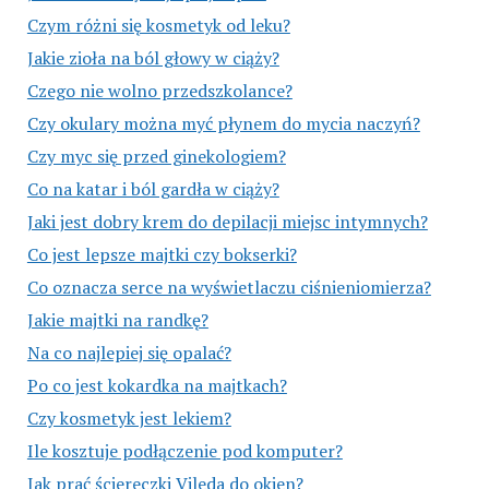
Czym różni się kosmetyk od leku?
Jakie zioła na ból głowy w ciąży?
Czego nie wolno przedszkolance?
Czy okulary można myć płynem do mycia naczyń?
Czy myc się przed ginekologiem?
Co na katar i ból gardła w ciąży?
Jaki jest dobry krem do depilacji miejsc intymnych?
Co jest lepsze majtki czy bokserki?
Co oznacza serce na wyświetlaczu ciśnieniomierza?
Jakie majtki na randkę?
Na co najlepiej się opalać?
Po co jest kokardka na majtkach?
Czy kosmetyk jest lekiem?
Ile kosztuje podłączenie pod komputer?
Jak prać ściereczki Vileda do okien?