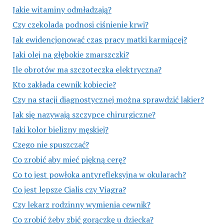
Jakie witaminy odmładzają?
Czy czekolada podnosi ciśnienie krwi?
Jak ewidencjonować czas pracy matki karmiącej?
Jaki olej na głębokie zmarszczki?
Ile obrotów ma szczoteczka elektryczna?
Kto zakłada cewnik kobiecie?
Czy na stacji diagnostycznej można sprawdzić lakier?
Jak się nazywają szczypce chirurgiczne?
Jaki kolor bielizny męskiej?
Czego nie spuszczać?
Co zrobić aby mieć piękną cerę?
Co to jest powłoka antyrefleksyjna w okularach?
Co jest lepsze Cialis czy Viagra?
Czy lekarz rodzinny wymienia cewnik?
Co zrobić żeby zbić gorączkę u dziecka?