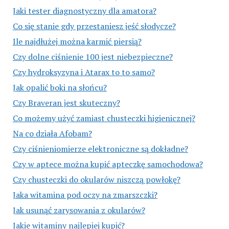
Jaki tester diagnostyczny dla amatora?
Co się stanie gdy przestaniesz jeść słodycze?
Ile najdłużej można karmić piersią?
Czy dolne ciśnienie 100 jest niebezpieczne?
Czy hydroksyzyna i Atarax to to samo?
Jak opalić boki na słońcu?
Czy Braveran jest skuteczny?
Co możemy użyć zamiast chusteczki higienicznej?
Na co działa Afobam?
Czy ciśnieniomierze elektroniczne są dokładne?
Czy w aptece można kupić apteczkę samochodowa?
Czy chusteczki do okularów niszczą powłokę?
Jaka witamina pod oczy na zmarszczki?
Jak usunąć zarysowania z okularów?
Jakie witaminy najlepiej kupić?