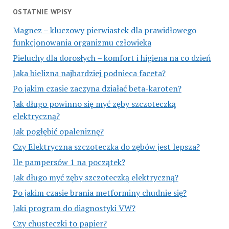
OSTATNIE WPISY
Magnez – kluczowy pierwiastek dla prawidłowego
funkcjonowania organizmu człowieka
Pieluchy dla dorosłych – komfort i higiena na co dzień
Jaka bielizna najbardziej podnieca faceta?
Po jakim czasie zaczyna działać beta-karoten?
Jak długo powinno się myć zęby szczoteczką
elektryczną?
Jak pogłębić opaleniznę?
Czy Elektryczna szczoteczka do zębów jest lepsza?
Ile pampersów 1 na początek?
Jak długo myć zęby szczoteczką elektryczną?
Po jakim czasie brania metforminy chudnie się?
Jaki program do diagnostyki VW?
Czy chusteczki to papier?