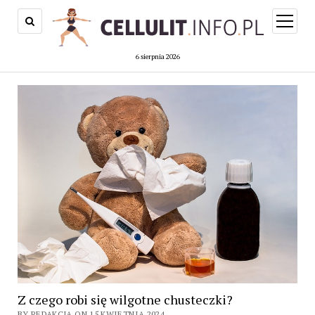
open
menu
6 sierpnia 2026
Z czego robi się wilgotne chusteczki?
BY REDAKCJA ON 15 KWIETNIA 2024