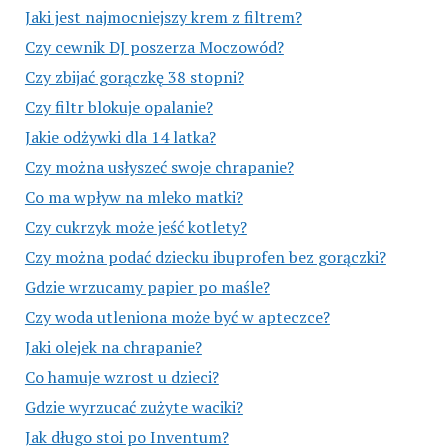
Jaki jest najmocniejszy krem z filtrem?
Czy cewnik DJ poszerza Moczowód?
Czy zbijać gorączkę 38 stopni?
Czy filtr blokuje opalanie?
Jakie odżywki dla 14 latka?
Czy można usłyszeć swoje chrapanie?
Co ma wpływ na mleko matki?
Czy cukrzyk może jeść kotlety?
Czy można podać dziecku ibuprofen bez gorączki?
Gdzie wrzucamy papier po maśle?
Czy woda utleniona może być w apteczce?
Jaki olejek na chrapanie?
Co hamuje wzrost u dzieci?
Gdzie wyrzucać zużyte waciki?
Jak długo stoi po Inventum?