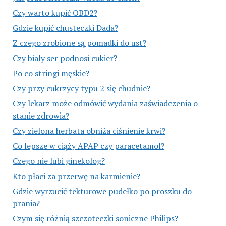
Czy warto kupić OBD2?
Gdzie kupić chusteczki Dada?
Z czego zrobione są pomadki do ust?
Czy biały ser podnosi cukier?
Po co stringi męskie?
Czy przy cukrzycy typu 2 się chudnie?
Czy lekarz może odmówić wydania zaświadczenia o
stanie zdrowia?
Czy zielona herbata obniża ciśnienie krwi?
Co lepsze w ciąży APAP czy paracetamol?
Czego nie lubi ginekolog?
Kto płaci za przerwę na karmienie?
Gdzie wyrzucić tekturowe pudełko po proszku do
prania?
Czym się różnią szczoteczki soniczne Philips?