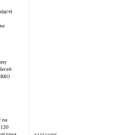
ującej
zne
imy
aleceń
a RKO
ć na
-120
wej trwa