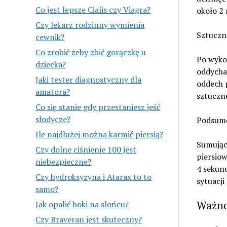
Co jest lepsze Cialis czy Viagra?
około 2 
Czy lekarz rodzinny wymienia
Sztuczn
cewnik?
Co zrobić żeby zbić gorączkę u
Po wykon
dziecka?
oddycha
Jaki tester diagnostyczny dla
oddech p
amatora?
sztuczn
Co się stanie gdy przestaniesz jeść
słodycze?
Podsum
Ile najdłużej można karmić piersią?
Sumując 
Czy dolne ciśnienie 100 jest
piersiow
niebezpieczne?
4 sekund
Czy hydroksyzyna i Atarax to to
sytuacj
samo?
Ważno
Jak opalić boki na słońcu?
Czy Braveran jest skuteczny?