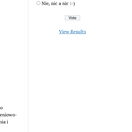
Nie, nic a nic :-)
View Results
to
żeniowo-
ia i