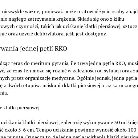
t niezwykle ważne, ponieważ może uratować życie osoby znajd
anie nagłego zatrzymania krążenia. Składa się ono z kilku
wych czynności, takich jak uciskanie klatki piersiowej, sztuc
ie oraz użycie defibrylatora, jeśli jest dostępny.
rwania jednej pętli RKO
dząc teraz do meritum pytania, ile trwa jedna pętla RKO, mus
ć, że czas ten może się różnić w zależności od sytuacji oraz z
ych przez organizacje medyczne. Ogólnie jednak, jedna pętl
ię z dwóch etapów: uciskania klatki piersiowej oraz sztucznego
nia.
e klatki piersiowej
uciskania klatki piersiowej, zaleca się wykonywanie 30 uciśnię
ść około 5-6 cm. Tempo uciskania powinno wynosić około 100
 na minutę. Oznacza to, że jedna pętla uciskania klatki piersio