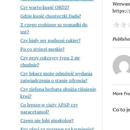
Wezwani
Czy warto kupić OBD2?
https://
Gdzie kupić chusteczki Dada?
Z czego zrobione są pomadki do
ust?
Publishe
Czy biały ser podnosi cukier?
Po co stringi męskie?
Czy przy cukrzycy typu 2 się
chudnie?
Czy lekarz może odmówić wydania
zaświadczenia o stanie zdrowia?
Czy zielona herbata obniża ciśnienie
More fr
krwi?
Co lepsze w ciąży APAP czy
Co to j
paracetamol?
Czego nie lubi ginekolog?
Kto płaci za przerwę na karmienie?