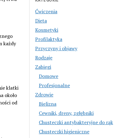
KATEGORIE
Ćwiczenia
Dieta
Kosmetyki
cznego
Profilaktyka
m każdy
Przyczyny i objawy
Rodzaje
Zabiegi
Domowe
Profesjonalne
ie klatki
Zdrowie
na około
ności od
Bielizna
Cewniki, dreny, zgłębniki
Chusteczki antybakteryjne do rąk
Chusteczki higieniczne