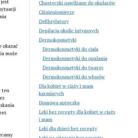
jest
Chusteczki nawilżane do okularów
ytuacji
Ciśnieniomierze
nia
Defibrylatory
Depilacja okolic intymnych
Dermokosmetyki
e okazać
Dermokosmetyki do ciała
nia może
Dermokosmetyki do opalania
Dermokosmetyki do twarzy
Dermokosmetyki do włosów
Dla kobiet w ciąży i mam
s ten
karmiących
ez
Domowa apteczka
iskania
Leki bez recepty dla kobiet w ciąży
zez
i mam
Leki dla dzieci bez recepty
hęcamy
Leki na ciśnienie bez recepty