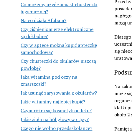
Przed za
Co możemy użyć zamiast chusteczki
posiadan
higienicznej?
nagłego 
Na co działa Afobam?
mogą ur
Czy ciśnieniomierze elektroniczne
są dokładne?
Dlatego
uczestn
Czy w aptece można kupić apteczkę
się nieo
samochodowa?
uratować
Czy chusteczki do okularów niszczą
powłokę?
Podsu
Jaka witamina pod oczy na
zmarszczki?
Na zakoń
Jak usunąć zarysowania z okularów?
może się
organiza
Jakie witaminy najlepiej kupić?
klatki p
Czym różni się kosmetyk od leku?
około 2 
Jakie zioła na ból głowy w ciąży?
Czego nie wolno przedszkolance?
Pamięta