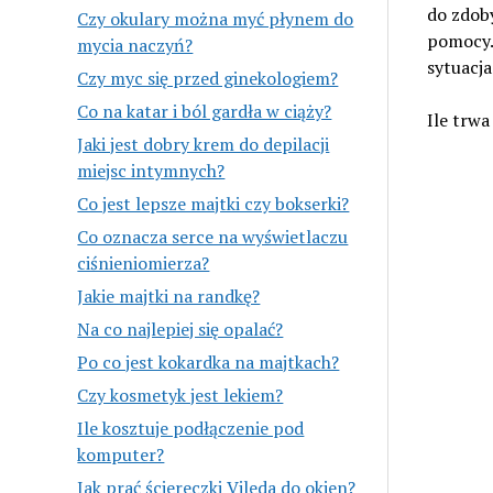
do zdoby
Czy okulary można myć płynem do
pomocy.
mycia naczyń?
sytuacj
Czy myc się przed ginekologiem?
Co na katar i ból gardła w ciąży?
Ile trwa
Jaki jest dobry krem do depilacji
miejsc intymnych?
Co jest lepsze majtki czy bokserki?
Co oznacza serce na wyświetlaczu
ciśnieniomierza?
Jakie majtki na randkę?
Na co najlepiej się opalać?
Po co jest kokardka na majtkach?
Czy kosmetyk jest lekiem?
Ile kosztuje podłączenie pod
komputer?
Jak prać ściereczki Vileda do okien?