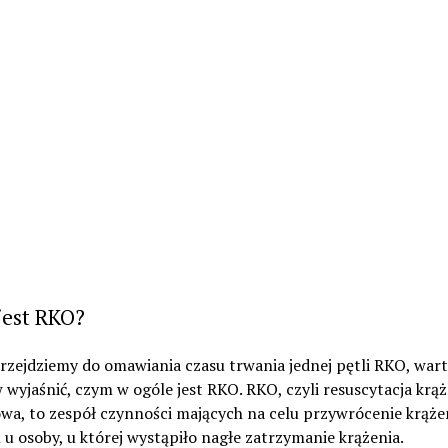
jest RKO?
rzejdziemy do omawiania czasu trwania jednej pętli RKO, war
 wyjaśnić, czym w ogóle jest RKO. RKO, czyli resuscytacja krą
a, to zespół czynności mających na celu przywrócenie krążen
u osoby, u której wystąpiło nagłe zatrzymanie krążenia.