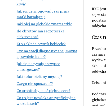
krwi?
RKO jes
Jak ewidencjonować czas pracy
się w st
matki karmiącej?
podstawo
Jaki olej na głębokie zmarszczki?
oddychan
Ile obrotów ma szczoteczka
Czas t
elektryczna?
Kto zakłada cewnik kobiecie?
Przecho
Czy na stacji diagnostycznej można
zaznaczy
sprawdzić lakier?
wydawan
Jak się nazywają szczypce
składa s
chirurgiczne?
oddycha
Jaki kolor bielizny męskiej?
Uciskani
Czego nie spuszczać?
Co zrobić aby mieć piękną cerę?
Podczas 
Co to jest powłoka antyrefleksyjna
głęboko
w okularach?
uciśnięć