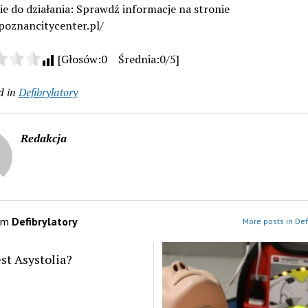
e do działania: Sprawdź informacje na stronie
poznancitycenter.pl/
[Głosów:0 Średnia:0/5]
d in
Defibrylatory
Redakcja
om
Defibrylatory
More posts in Def
est Asystolia?