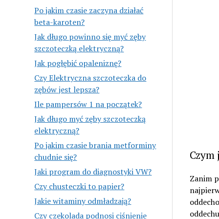
Po jakim czasie zaczyna działać
beta-karoten?
Jak długo powinno się myć zęby
szczoteczką elektryczną?
Jak pogłębić opaleniznę?
Czy Elektryczna szczoteczka do
zębów jest lepsza?
Ile pampersów 1 na początek?
Jak długo myć zęby szczoteczką
elektryczną?
Po jakim czasie brania metforminy
Czym 
chudnie się?
Jaki program do diagnostyki VW?
Zanim p
Czy chusteczki to papier?
najpierw
Jakie witaminy odmładzają?
oddechow
oddechu 
Czy czekolada podnosi ciśnienie