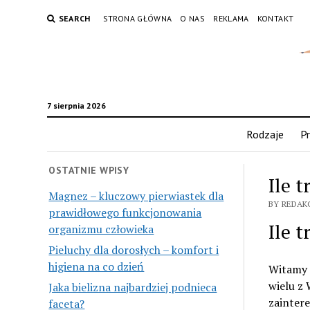
SEARCH
STRONA GŁÓWNA
O NAS
REKLAMA
KONTAKT
7 sierpnia 2026
Rodzaje
Pr
OSTATNIE WPISY
Ile 
Magnez – kluczowy pierwiastek dla
BY REDAK
prawidłowego funkcjonowania
Ile 
organizmu człowieka
Pieluchy dla dorosłych – komfort i
higiena na co dzień
Witamy n
wielu z 
Jaka bielizna najbardziej podnieca
zaintere
faceta?