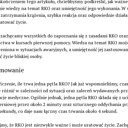
kończeniem tego artykułu, chcielibyśmy podkreślić, jak ważne 
ie wiedzy na temat RKO oraz umiejętność jego wykonania. W s
zatrzymania krążenia, szybka reakcja oraz odpowiednie działa
atować życie.
 zachęcamy wszystkich do zapoznania się z zasadami RKO oraz
ictwa w kursach pierwszej pomocy. Wiedza na temat RKO moż
ceniona w sytuacjach awaryjnych, a umiejętność jej zastosowa
 życie bliskiej osoby.
mowanie
czenie, ile trwa jedna pętla RKO? Jak już wspomnieliśmy, cza
 różnić w zależności od sytuacji oraz zaleceń wydawanych prz
cje medyczne. Ogólnie jednak, jedna pętla RKO składa się z uc
iersiowej przez około 2 minuty oraz sztucznego oddychania pr
sekundy, co daje nam łączny czas trwania około 4 sekund.
jmy, że RKO jest niezwykle ważne i może uratować życie. Zac