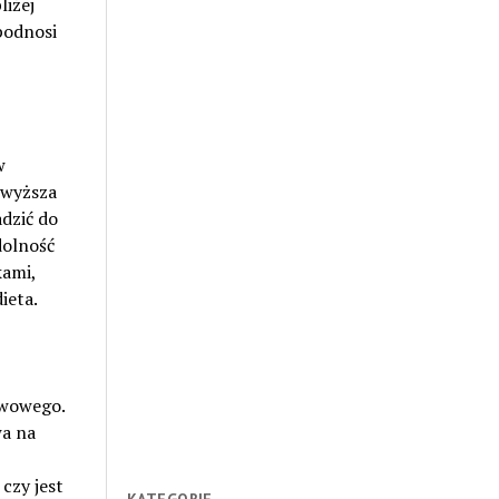
liżej
podnosi
w
 wyższa
dzić do
dolność
kami,
ieta.
rwowego.
wa na
czy jest