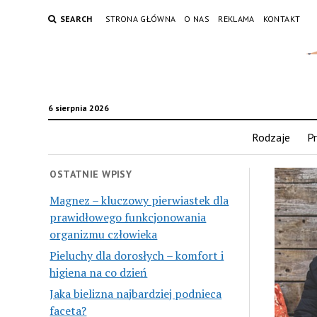
SEARCH
STRONA GŁÓWNA
O NAS
REKLAMA
KONTAKT
6 sierpnia 2026
Rodzaje
Pr
OSTATNIE WPISY
Magnez – kluczowy pierwiastek dla
prawidłowego funkcjonowania
organizmu człowieka
Pieluchy dla dorosłych – komfort i
higiena na co dzień
Jaka bielizna najbardziej podnieca
faceta?