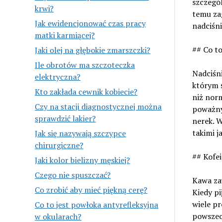
szczegól
krwi?
temu zag
Jak ewidencjonować czas pracy
nadciśni
matki karmiącej?
## Co to
Jaki olej na głębokie zmarszczki?
Ile obrotów ma szczoteczka
Nadciśni
elektryczna?
którym s
Kto zakłada cewnik kobiecie?
niż nor
Czy na stacji diagnostycznej można
poważny
sprawdzić lakier?
nerek. 
takimi j
Jak się nazywają szczypce
chirurgiczne?
## Kofei
Jaki kolor bielizny męskiej?
Czego nie spuszczać?
Kawa za
Co zrobić aby mieć piękną cerę?
Kiedy pi
wiele pr
Co to jest powłoka antyrefleksyjna
powszech
w okularach?