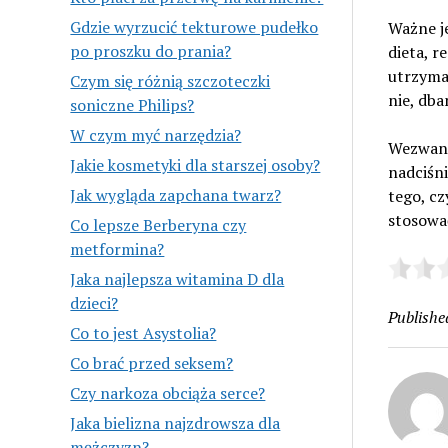
Gdzie wyrzucić tekturowe pudełko
Ważne j
po proszku do prania?
dieta, r
utrzyman
Czym się różnią szczoteczki
nie, dba
soniczne Philips?
W czym myć narzędzia?
Wezwanie
Jakie kosmetyki dla starszej osoby?
nadciśni
Jak wygląda zapchana twarz?
tego, cz
stosowa
Co lepsze Berberyna czy
metformina?
Jaka najlepsza witamina D dla
dzieci?
Publishe
Co to jest Asystolia?
Co brać przed seksem?
Czy narkoza obciąża serce?
Jaka bielizna najzdrowsza dla
mężczyzn?