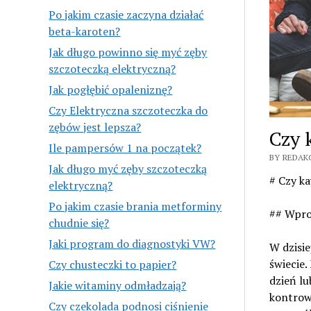
Po jakim czasie zaczyna działać
beta-karoten?
Jak długo powinno się myć zęby
szczoteczką elektryczną?
Jak pogłębić opaleniznę?
Czy Elektryczna szczoteczka do
zębów jest lepsza?
Czy 
Ile pampersów 1 na początek?
BY REDAK
Jak długo myć zęby szczoteczką
# Czy k
elektryczną?
Po jakim czasie brania metforminy
## Wpro
chudnie się?
Jaki program do diagnostyki VW?
W dzisie
świecie.
Czy chusteczki to papier?
dzień lu
Jakie witaminy odmładzają?
kontrow
Czy czekolada podnosi ciśnienie