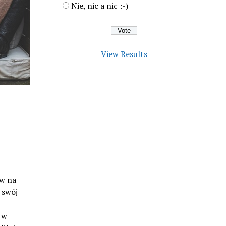
Nie, nic a nic :-)
View Results
ów na
 swój
 w