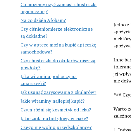
Co możemy użyć zamiast chusteczki
higienicznej?
Na co działa Afobam?
Jedno z
Czy ciśnieniomierze elektroniczne
spożycie
są dokładne?
niektóry
Czy w aptece można kupić apteczkę
spożywał
samochodowa?
Inne bad
Czy chusteczki do okularów niszczą
toleranc
powłokę?
jej wpły
Jaka witamina pod oczy na
nie dośw
zmarszczki?
Jak usunąć zarysowania z okularów?
### Czy
Jakie witaminy najlepiej kupić?
Warto za
Czym różni się kosmetyk od leku?
zależnoś
Jakie zioła na ból głowy w ciąży?
Czego nie wolno przedszkolance?
1. Indyw