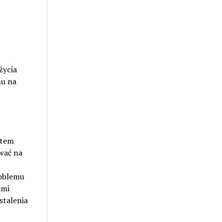
życia
mu na
atem
wać na
roblemu
ami
stalenia