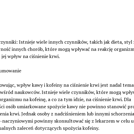
czynniki: Istnieje wiele innych czynników, takich jak dieta, styl 
cność innych chorób, które mogą wpływać na reakcję organiz
i jej wpływ na ciśnienie krwi.
sumowanie
ując, wpływ kawy i kofeiny na ciśnienie krwi jest nadal tem
i wśród naukowców. Istnieje wiele czynników, które mogą wpły
organizmu na kofeinę, a co za tym idzie, na ciśnienie krwi. Dla
ści osób umiarkowane spożycie kawy nie powinno stanowić p
ienia krwi. Jednak osoby z nadciśnieniem lub innymi schorzeni
-naczyniowymi powinny skonsultować się z lekarzem w celu u
alnych zaleceń dotyczących spożycia kofeiny.