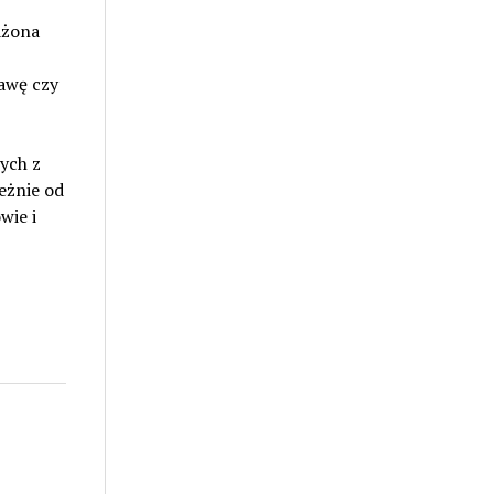
ażona
kawę czy
ych z
leżnie od
wie i