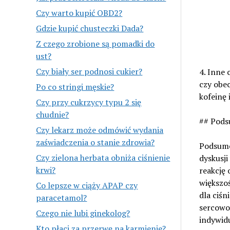
Czy warto kupić OBD2?
Gdzie kupić chusteczki Dada?
Z czego zrobione są pomadki do
ust?
Czy biały ser podnosi cukier?
4. Inne 
czy obe
Po co stringi męskie?
kofeinę 
Czy przy cukrzycy typu 2 się
chudnie?
## Pod
Czy lekarz może odmówić wydania
zaświadczenia o stanie zdrowia?
Podsumow
Czy zielona herbata obniża ciśnienie
dyskusj
krwi?
reakcję 
większo
Co lepsze w ciąży APAP czy
dla ciśn
paracetamol?
sercowo
Czego nie lubi ginekolog?
indywidu
Kto płaci za przerwę na karmienie?