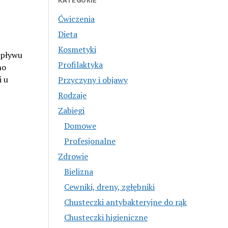
KATEGORIE
Ćwiczenia
Dieta
Kosmetyki
wpływu
Profilaktyka
no
i u
Przyczyny i objawy
Rodzaje
Zabiegi
Domowe
Profesjonalne
Zdrowie
Bielizna
Cewniki, dreny, zgłębniki
Chusteczki antybakteryjne do rąk
Chusteczki higieniczne