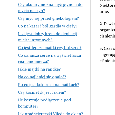
Czy okulary można myć płynem do
Niektóre
mycia naczyń?
inne.
Czy myc się przed ginekologiem?
2. Dawka
Co na katar i ból gardła w ciąży?
organiz
Jaki jest dobry krem do depilacji
ciśnieni
miejsc intymnych?
Co jest lepsze majtki czy bokserki?
3. Czas 
sugerują
Co oznacza serce na wyświetlaczu
ciśnieni
ciśnieniomierza?
Jakie majtki na randkę?
Na co najlepiej się opalać?
Po co jest kokardka na majtkach?
Czy kosmetyk jest lekiem?
Ile kosztuje podłączenie pod
komputer?
Jak prać ściereczki Vileda do okien?