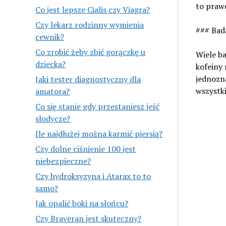
to praw
Co jest lepsze Cialis czy Viagra?
Czy lekarz rodzinny wymienia
### Bad
cewnik?
Co zrobić żeby zbić gorączkę u
Wiele b
dziecka?
kofeiny 
jednozna
Jaki tester diagnostyczny dla
wszystki
amatora?
Co się stanie gdy przestaniesz jeść
słodycze?
Ile najdłużej można karmić piersią?
Czy dolne ciśnienie 100 jest
niebezpieczne?
Czy hydroksyzyna i Atarax to to
samo?
Jak opalić boki na słońcu?
Czy Braveran jest skuteczny?