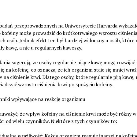
 badań przeprowadzonych na Uniwersytecie Harvarda wykazało
 kofeiny może prowadzić do krótkotrwałego wzrostu ciśnienia
ch osób. Jednak efekt ten był bardziej widoczny u osób, które 
y kawę, a nie u regularnych kawoszy.
ania sugerują, że osoby regularnie pijące kawę mogą rozwijać
ję na kofeinę, co oznacza, że ich organizm staje się mniej wraż
w na ciśnienie krwi. Dlatego osoby, które regularnie piją kawę,
iadczać wzrostu ciśnienia krwi po spożyciu kofeiny.
nniki wpływające na reakcję organizmu
uważyć, że wpływ kofeiny na ciśnienie krwi może być różny w
ci od wielu czynników. Niektóre z tych czynników to:
idualna wrażliwość: Każdy organizm reaguje inaczej na kofein