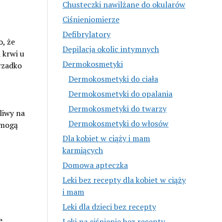
Chusteczki nawilżane do okularów
Ciśnieniomierze
Defibrylatory
, że
Depilacja okolic intymnych
 krwi u
Dermokosmetyki
rzadko
Dermokosmetyki do ciała
Dermokosmetyki do opalania
Dermokosmetyki do twarzy
liwy na
Dermokosmetyki do włosów
 mogą
Dla kobiet w ciąży i mam
karmiących
Domowa apteczka
Leki bez recepty dla kobiet w ciąży
i mam
Leki dla dzieci bez recepty
ę.
Leki na ciśnienie bez recepty