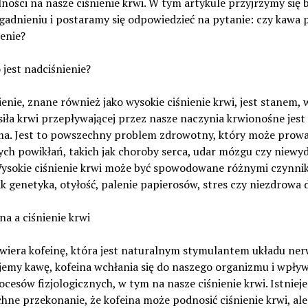
ności na nasze ciśnienie krwi. W tym artykule przyjrzymy się b
adnieniu i postaramy się odpowiedzieć na pytanie: czy kawa 
enie?
 jest nadciśnienie?
enie, znane również jako wysokie ciśnienie krwi, jest stanem, 
iła krwi przepływającej przez nasze naczynia krwionośne jest
ma. Jest to powszechny problem zdrowotny, który może prowa
ch powikłań, takich jak choroby serca, udar mózgu czy niewy
Wysokie ciśnienie krwi może być spowodowane różnymi czynni
ak genetyka, otyłość, palenie papierosów, stres czy niezdrowa d
na a ciśnienie krwi
wiera kofeinę, która jest naturalnym stymulantem układu ne
jemy kawę, kofeina wchłania się do naszego organizmu i wpły
ocesów fizjologicznych, w tym na nasze ciśnienie krwi. Istnieje
ne przekonanie, że kofeina może podnosić ciśnienie krwi, ale 